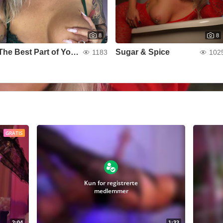
8
8
The Best Part of Your Dream
Sugar & Spice
1183
102
GRATIS
Kun for registrerte
medlemmer
2:04
1:32