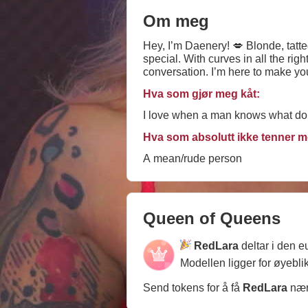
Om meg
Hey, I’m Daenery! 💋 Blonde, tatt
special. With curves in all the ri
conversation. I’m here to make you
having a genuine chat! Let’s get 
Hva som gjør meg kåt:
I love when a man knows what do 
Hva som absolutt ikke tenner m
A mean/rude person
Queen of Queens
RedLara
deltar i den 
Modellen ligger for øyebli
Send tokens for å få
RedLara
næ