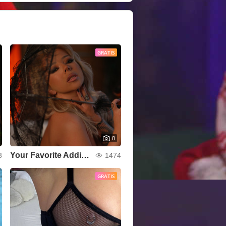
GRATIS
8
Your Favorite Addiction
3
1474
GRATIS