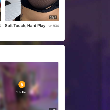
8
Soft Touch, Hard Play
5
934
1 Pollett
1:28