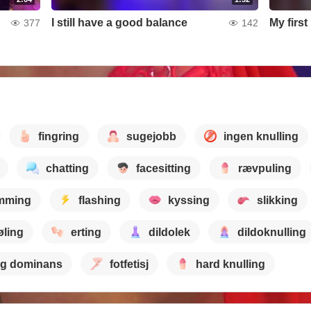
I still have a good balance
My firs
377
142
fingring
sugejobb
ingen knulling
chatting
facesitting
rævpuling
mming
flashing
kyssing
slikking
øling
erting
dildolek
dildoknulling
ig dominans
fotfetisj
hard knulling