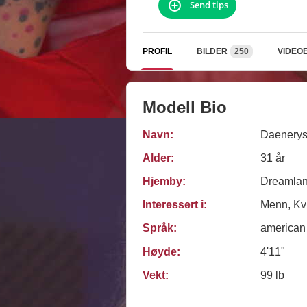
Send tips
PROFIL
BILDER
250
VIDEO
Modell Bio
Navn:
Daenery
Alder:
31 år
Hjemby:
Dreamlan
Interessert i:
Menn, Kvi
Språk:
american
Høyde:
4'11"
Vekt:
99 lb