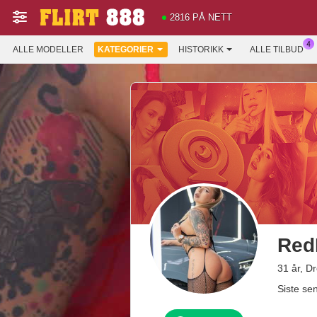
2816 PÅ NETT
ALLE MODELLER
KATEGORIER
HISTORIKK
ALLE TILBUD
Red
31 år, D
Siste se