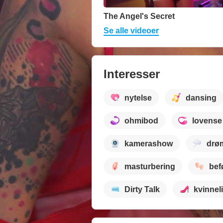
The Angel's Secret
Se alle videoer
Interesser
nytelse
dansing
ohmibod
lovense
kamerashow
drø
masturbering
bef
Dirty Talk
kvinnel