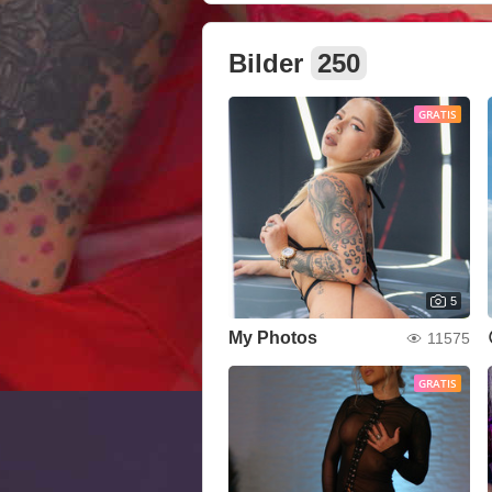
Bilder
250
GRATIS
5
My Photos
11575
GRATIS