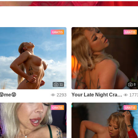
GRATIS
GRATIS
11
8
😝me😝
Your Late Night Craving
2293
177
GRATIS
GRATIS