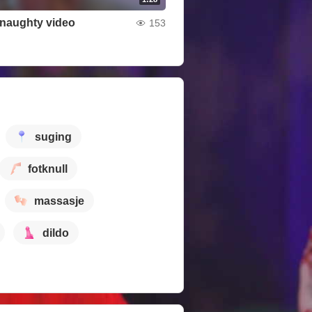
t naughty video
153
suging
fotknull
massasje
dildo