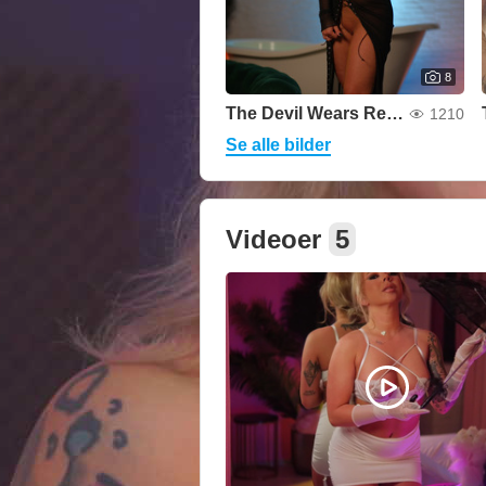
8
The Devil Wears Red Lace
1210
Se alle bilder
Videoer
5