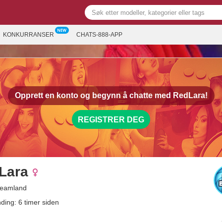
KONKURRANSER
CHATS-888-APP
Opprett en konto og begynn å chatte med
RedLara!
REGISTRER DEG
Lara
reamland
nding: 6 timer siden