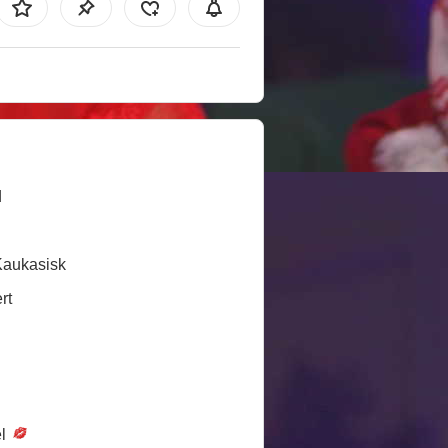
d
Kaukasisk
rt
el