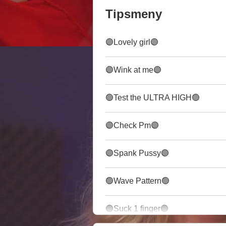
Tipsmeny
🟣Lovely girl🟣
🟣Wink at me🟣
🟢Test the ULTRA HIGH🟢
🟣Check Pm🟣
🟣Spank Pussy🟣
🟢Wave Pattern🟢
🟣Suck 1 finger🟣