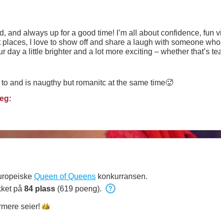
ed, and always up for a good time! I’m all about confidence, fu
ght places, I love to show off and share a laugh with someone who
r day a little brighter and a lot more exciting – whether that’s t
to know each other and see where the connection takes us. 😘
to and is naugthy but romanitc at the same time🥵
eg:
europeiske
Queen of Queens
konkurransen.
kket på
84 plass
(619 poeng).
rmere
seier!