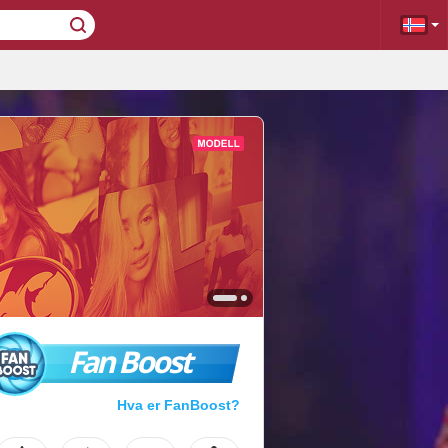
Fan Boost
Hva er FanBoost?