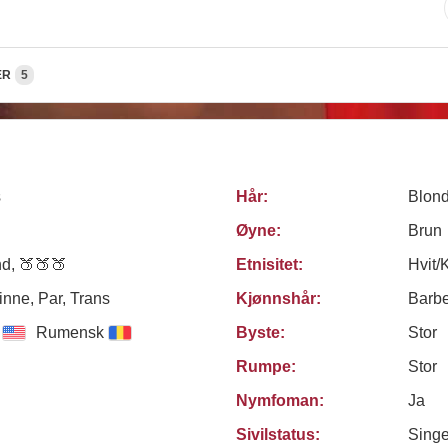
ER
5
s
Hår:
Blon
Øyne:
Brun
d, 🍑🍑🍑
Etnisitet:
Hvit/
nne, Par, Trans
Kjønnshår:
Barbe
Rumensk
Byste:
Stor
Rumpe:
Stor
Nymfoman:
Ja
Sivilstatus:
Sing